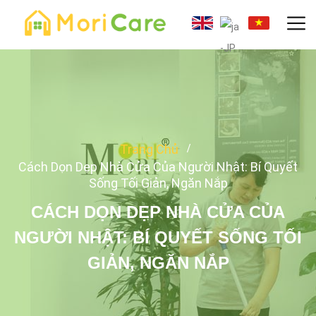
Trang Chủ
Cách Dọn Dẹp Nhà Cửa Của Người Nhật: Bí Quyết
Sống Tối Giản, Ngăn Nắp
CÁCH DỌN DẸP NHÀ CỬA CỦA
NGƯỜI NHẬT: BÍ QUYẾT SỐNG TỐI
GIẢN, NGĂN NẮP