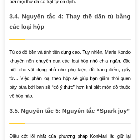
bởi mọi thứ đã có trật tự ổn định.
3.4. Nguyên tắc 4: Thay thế dần tủ bằng
các loại hộp
Tủ có độ bền và tính tiện dụng cao. Tuy nhiên, Marie Kondo
khuyên nên chuyển qua các loại hộp nhỏ chia ngăn, đặc
biệt cho vật dụng nhỏ như phụ kiện, đồ trang điểm, giấy
tờ… Việc phân loại theo hộp sẽ giúp bạn giảm thói quen
bày bừa bởi bạn sẽ “có ý thức” hơn khi biết món đồ thuộc
về hộp nào.
3.5. Nguyên tắc 5: Nguyên tắc “Spark joy”
Điều cốt lõi nhất của phương pháp KonMari là: giữ lại