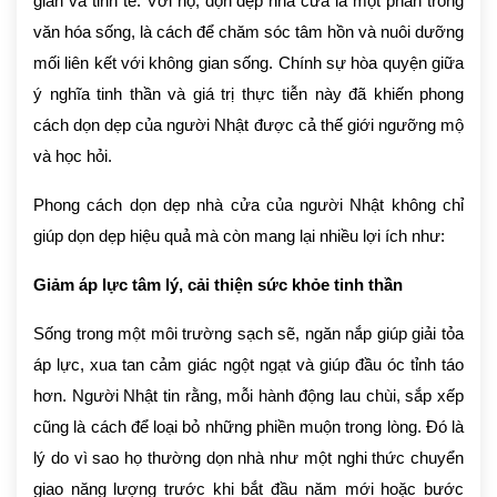
giản và tinh tế. Với họ, dọn dẹp nhà cửa là một phần trong
văn hóa sống, là cách để chăm sóc tâm hồn và nuôi dưỡng
mối liên kết với không gian sống. Chính sự hòa quyện giữa
ý nghĩa tinh thần và giá trị thực tiễn này đã khiến phong
cách dọn dẹp của người Nhật được cả thế giới ngưỡng mộ
và học hỏi.
Phong cách dọn dẹp nhà cửa của người Nhật không chỉ
giúp dọn dẹp hiệu quả mà còn mang lại nhiều lợi ích như:
Giảm áp lực tâm lý, cải thiện sức khỏe tinh thần
Sống trong một môi trường sạch sẽ, ngăn nắp giúp giải tỏa
áp lực, xua tan cảm giác ngột ngạt và giúp đầu óc tỉnh táo
hơn. Người Nhật tin rằng, mỗi hành động lau chùi, sắp xếp
cũng là cách để loại bỏ những phiền muộn trong lòng. Đó là
lý do vì sao họ thường dọn nhà như một nghi thức chuyển
giao năng lượng trước khi bắt đầu năm mới hoặc bước