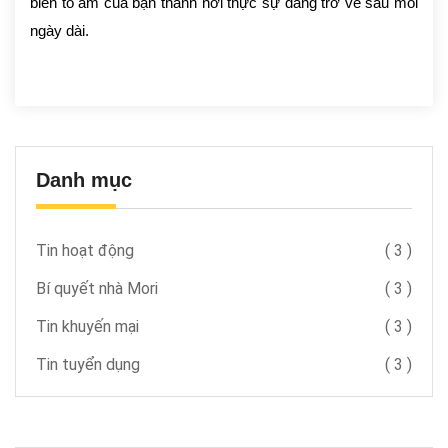
biến tổ ấm của bạn thành nơi thực sự đáng trở về sau mỗi
ngày dài.
Danh mục
Tin hoạt động
(
3
)
Bí quyết nhà Mori
(
3
)
Tin khuyến mại
(
3
)
Tin tuyển dụng
(
3
)