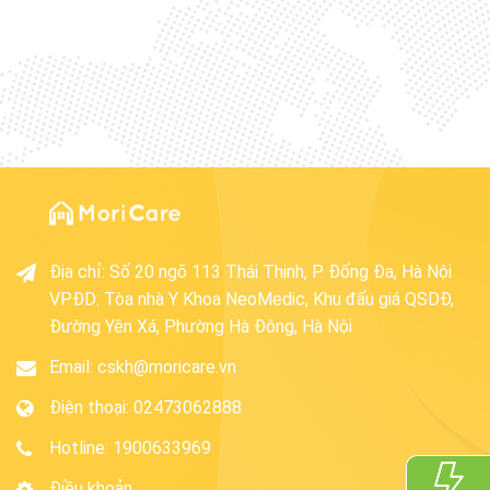
Địa chỉ
:
Số 20 ngõ 113 Thái Thịnh, P. Đống Đa, Hà Nội
VPĐD: Tòa nhà Y Khoa NeoMedic, Khu đấu giá QSDĐ,
Đường Yên Xá, Phường Hà Đông, Hà Nội
Email:
cskh@moricare.vn
Điện thoại
:
02473062888
Hotline
:
1900633969
Điều khoản