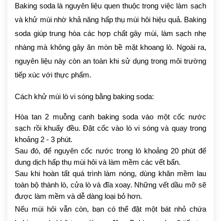
Baking soda là nguyên liệu quen thuộc trong việc làm sạch
và khử mùi nhờ khả năng hấp thụ mùi hôi hiệu quả. Baking
soda giúp trung hòa các hợp chất gây mùi, làm sạch nhẹ
nhàng mà không gây ăn mòn bề mặt khoang lò. Ngoài ra,
nguyên liệu này còn an toàn khi sử dụng trong môi trường
tiếp xúc với thực phẩm.
Cách khử mùi lò vi sóng bằng baking soda:
Hòa tan 2 muỗng canh baking soda vào một cốc nước
sạch rồi khuấy đều. Đặt cốc vào lò vi sóng và quay trong
khoảng 2 - 3 phút.
Sau đó, để nguyên cốc nước trong lò khoảng 20 phút để
dung dịch hấp thụ mùi hôi và làm mềm các vết bẩn.
Sau khi hoàn tất quá trình làm nóng, dùng khăn mềm lau
toàn bộ thành lò, cửa lò và đĩa xoay. Những vết dầu mỡ sẽ
được làm mềm và dễ dàng loại bỏ hơn.
Nếu mùi hôi vẫn còn, bạn có thể đặt một bát nhỏ chứa