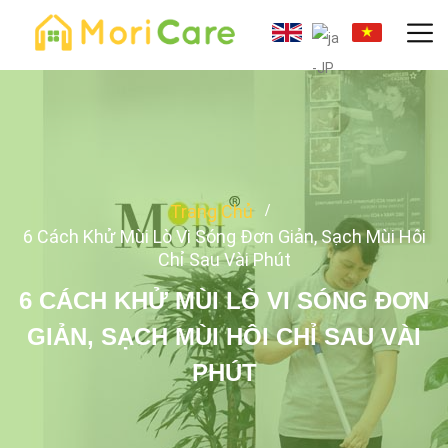
Trang Chủ
6 Cách Khử Mùi Lò Vi Sóng Đơn Giản, Sạch Mùi Hôi
Chỉ Sau Vài Phút
6 CÁCH KHỬ MÙI LÒ VI SÓNG ĐƠN
GIẢN, SẠCH MÙI HÔI CHỈ SAU VÀI
PHÚT