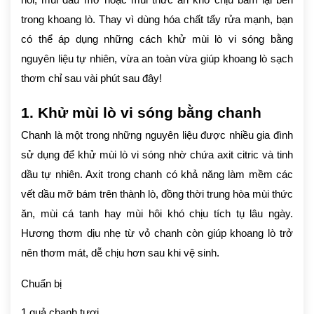
hôi, mùi dầu mỡ hoặc mùi thức ăn khó chịu bám lại bên
trong khoang lò. Thay vì dùng hóa chất tẩy rửa mạnh, bạn
có thể áp dụng những cách khử mùi lò vi sóng bằng
nguyên liệu tự nhiên, vừa an toàn vừa giúp khoang lò sạch
thơm chỉ sau vài phút sau đây!
1. Khử mùi lò vi sóng bằng chanh
Chanh là một trong những nguyên liệu được nhiều gia đình
sử dụng để khử mùi lò vi sóng nhờ chứa axit citric và tinh
dầu tự nhiên. Axit trong chanh có khả năng làm mềm các
vết dầu mỡ bám trên thành lò, đồng thời trung hòa mùi thức
ăn, mùi cá tanh hay mùi hôi khó chịu tích tụ lâu ngày.
Hương thơm dịu nhẹ từ vỏ chanh còn giúp khoang lò trở
nên thơm mát, dễ chịu hơn sau khi vệ sinh.
Chuẩn bị
1 quả chanh tươi.