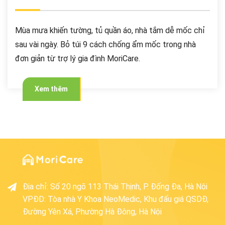
Mùa mưa khiến tường, tủ quần áo, nhà tắm dễ mốc chỉ
sau vài ngày. Bỏ túi 9 cách chống ẩm mốc trong nhà
đơn giản từ trợ lý gia đình MoriCare.
Xem thêm
Địa chỉ
:
Số 20 ngõ 113 Thái Thịnh, P. Đống Đa, Hà Nội
VPĐD: Tòa nhà Y Khoa NeoMedic, Khu đấu giá QSDĐ,
Đường Yên Xá, Phường Hà Đông, Hà Nội