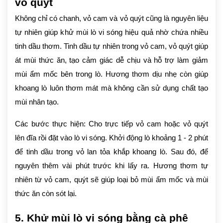
vỏ quýt
Không chỉ có chanh, vỏ cam và vỏ quýt cũng là nguyên liệu
tự nhiên giúp khử mùi lò vi sóng hiệu quả nhờ chứa nhiều
tinh dầu thơm. Tinh dầu tự nhiên trong vỏ cam, vỏ quýt giúp
át mùi thức ăn, tạo cảm giác dễ chịu và hỗ trợ làm giảm
mùi ẩm mốc bên trong lò. Hương thơm dịu nhẹ còn giúp
khoang lò luôn thơm mát mà không cần sử dụng chất tạo
mùi nhân tạo.
Các bước thực hiện: Cho trực tiếp vỏ cam hoặc vỏ quýt
lên đĩa rồi đặt vào lò vi sóng. Khởi động lò khoảng 1 - 2 phút
để tinh dầu trong vỏ lan tỏa khắp khoang lò. Sau đó, để
nguyên thêm vài phút trước khi lấy ra. Hương thơm tự
nhiên từ vỏ cam, quýt sẽ giúp loại bỏ mùi ẩm mốc và mùi
thức ăn còn sót lại.
5. Khử mùi lò vi sóng bằng cà phê