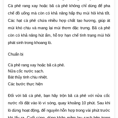
Cà phê rang xay hoặc bã cà phê không chỉ dùng để pha
chế đồ uống mà còn có khả năng hấp thụ mùi hôi khá tốt.
Các hạt cà phê chứa nhiều hợp chất tạo hương, giúp át
mùi khó chịu và mang lại mùi thơm đặc trưng. Bã cà phê
còn có khả năng hút ẩm, hỗ trợ hạn chế tình trạng mùi hôi
phát sinh trong khoang lò.
Chuẩn bị
Cà phê rang xay hoặc bã cà phê.
Nửa cốc nước sạch.
Bát thủy tinh chịu nhiệt.
Các bước thực hiện
Đối với bã cà phê, bạn hãy trộn bã cà phê với nửa cốc
nước rồi đặt vào lò vi sóng, quay khoảng 10 phút. Sau khi
lò dừng hoạt động, để nguyên hỗn hợp trong vài phút trước
khi lấy ra. Cuối cùng, dùng khăn mềm lau sạch bên trong